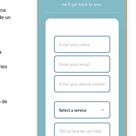
we’ll get back to you.
una
 de un
Your Name (required)
Email (required)
a
ones
Phone Number (required)
What service are you most
interested in?
o de
How Can We Help You?