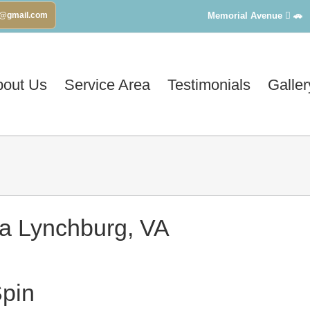
Memorial Avenue
🚗
a@gmail.com
bout Us
Service Area
Testimonials
Galler
Spin