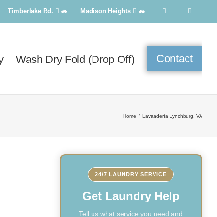
Timberlake Rd.
🚗
Madison Heights
🚗
Contact
y
Wash Dry Fold (Drop Off)
Home
Lavandería Lynchburg, VA
24/7 LAUNDRY SERVICE
Get Laundry Help
Tell us what service you need and