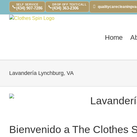
Skip
SELF SERVICE
DROP OFF TEXT/CALL
📞
📞
qualitycarecleaningv
(434) 907-7286
(434) 363-2306
to
content
Home
A
Lavandería Lynchburg, VA
Bienvenido a The Clothes 