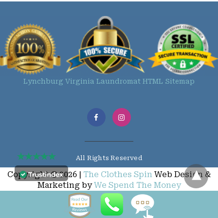
Lynchburg Virginia Laundromat HTML Sitemap
All Rights Reserved
Copyright © 2026 |
The Clothes Spin
Web Design &
Marketing by
We Spend The Money